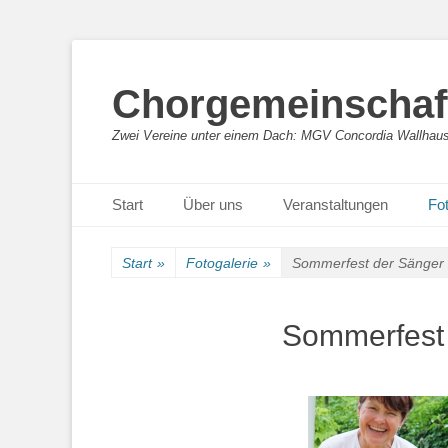
Chorgemeinschaft
Zwei Vereine unter einem Dach: MGV Concordia Wallhaus
Primäres Menü
Zum
Start
Über uns
Veranstaltungen
Fot
Inhalt
springen
Start
»
Fotogalerie
»
Sommerfest der Sänger
Sommerfest