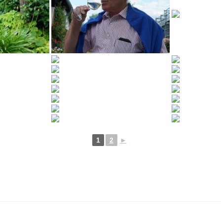
1
2
►