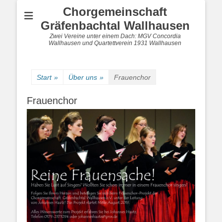
Chorgemeinschaft
Gräfenbachtal Wallhausen
Zwei Vereine unter einem Dach: MGV Concordia
Wallhausen und Quartettverein 1931 Wallhausen
Start
»
Über uns
»
Frauenchor
Frauenchor