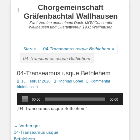
Chorgemeinschaft
Gräfenbachtal Wallhausen
Zwei Vereine unter einem Dach: MGV Concordia
Wallhausen und Quartettverein 1931 Wallhausen
Start
»
04-Transeamus usque Bethlehem
»
04-Transeamus usque Bethlehem
04-Transeamus usque Bethlehem
Posted
Autor
13. Februar 2020
Thomas Göbel
Kommentar
on
hinterlassen
Audio-
00:00
00:00
Player
„04-Transeamus usque Bethlehem“.
Beitragsnavigation
← Vorheriger
Vorheriger
04-Transeamus usque
Beitrag:
Bethlehem