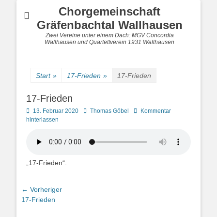
Chorgemeinschaft
Gräfenbachtal Wallhausen
Zwei Vereine unter einem Dach: MGV Concordia
Wallhausen und Quartettverein 1931 Wallhausen
Start
»
17-Frieden
»
17-Frieden
17-Frieden
Posted
Autor
13. Februar 2020
Thomas Göbel
Kommentar
on
hinterlassen
„17-Frieden“.
Beitragsnavigation
← Vorheriger
Vorheriger
17-Frieden
Beitrag: