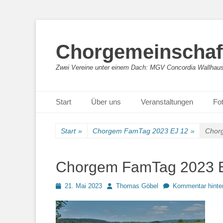
Chorgemeinschaft
Zwei Vereine unter einem Dach: MGV Concordia Wallhaus
Primäres Menü
Zum
Start
Über uns
Veranstaltungen
Fot
Inhalt
springen
Start
»
Chorgem FamTag 2023 EJ 12
»
Chor
Chorgem FamTag 2023 
Posted
Autor
21. Mai 2023
Thomas Göbel
Kommentar hinte
on