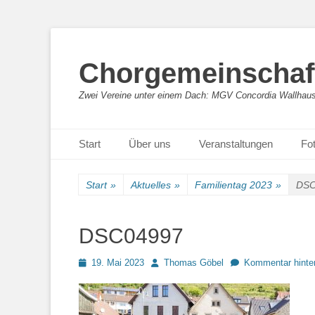
Chorgemeinschaft
Zwei Vereine unter einem Dach: MGV Concordia Wallhaus
Primäres Menü
Zum
Start
Über uns
Veranstaltungen
Fot
Inhalt
springen
Start
»
Aktuelles
»
Familientag 2023
»
DSC
DSC04997
Posted
Autor
19. Mai 2023
Thomas Göbel
Kommentar hinte
on