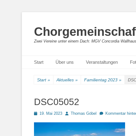
Chorgemeinschaft
Zwei Vereine unter einem Dach: MGV Concordia Wallhaus
Primäres Menü
Zum
Start
Über uns
Veranstaltungen
Fot
Inhalt
springen
Start
»
Aktuelles
»
Familientag 2023
»
DSC
DSC05052
Posted
Autor
19. Mai 2023
Thomas Göbel
Kommentar hinte
on