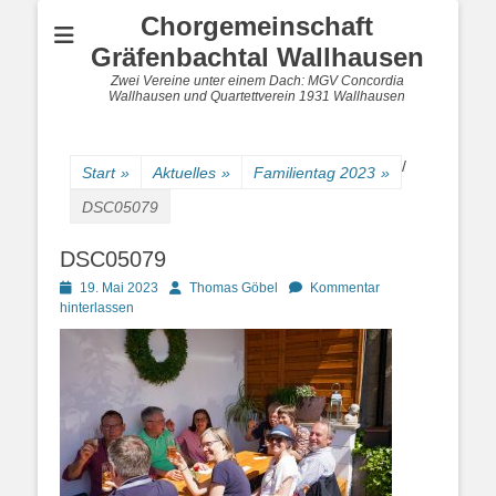
Chorgemeinschaft
Gräfenbachtal Wallhausen
Zwei Vereine unter einem Dach: MGV Concordia
Wallhausen und Quartettverein 1931 Wallhausen
/
Start
»
Aktuelles
»
Familientag 2023
»
DSC05079
DSC05079
Posted
Autor
19. Mai 2023
Thomas Göbel
Kommentar
on
hinterlassen