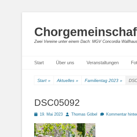
Chorgemeinschaft
Zwei Vereine unter einem Dach: MGV Concordia Wallhaus
Primäres Menü
Zum
Start
Über uns
Veranstaltungen
Fot
Inhalt
springen
Start
»
Aktuelles
»
Familientag 2023
»
DSC
DSC05092
Posted
Autor
19. Mai 2023
Thomas Göbel
Kommentar hinte
on