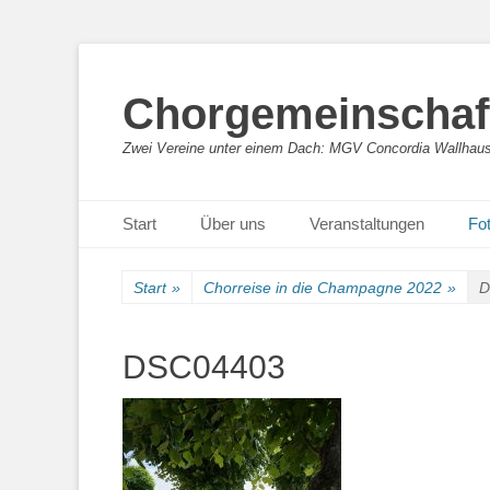
Chorgemeinschaft
Zwei Vereine unter einem Dach: MGV Concordia Wallhaus
Primäres Menü
Zum
Start
Über uns
Veranstaltungen
Fot
Inhalt
springen
Start
»
Chorreise in die Champagne 2022
»
D
DSC04403