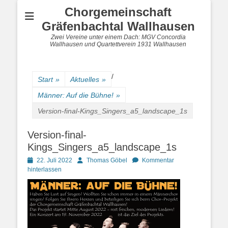
Chorgemeinschaft
Gräfenbachtal Wallhausen
Zwei Vereine unter einem Dach: MGV Concordia
Wallhausen und Quartettverein 1931 Wallhausen
/
Start
»
Aktuelles
»
Männer: Auf die Bühne!
»
Version-final-Kings_Singers_a5_landscape_1s
Version-final-
Kings_Singers_a5_landscape_1s
Posted
Autor
22. Juli 2022
Thomas Göbel
Kommentar
on
hinterlassen