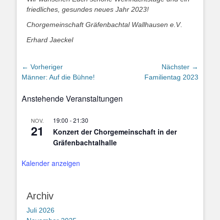
friedliches, gesundes neues Jahr 2023!
Chorgemeinschaft Gräfenbachtal Wallhausen e.V
.
Erhard Jaeckel
Beitragsnavigation
← Vorheriger
Nächster →
Vorheriger
Nächster
Männer: Auf die Bühne!
Familientag 2023
Beitrag:
Beitrag:
Anstehende Veranstaltungen
19:00
-
21:30
NOV.
21
Konzert der Chorgemeinschaft in der
Gräfenbachtalhalle
Kalender anzeigen
Archiv
Juli 2026