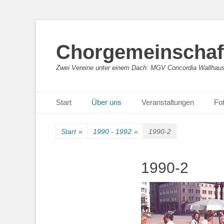
Chorgemeinschaft
Zwei Vereine unter einem Dach: MGV Concordia Wallhaus
Primäres Menü
Zum
Start
Über uns
Veranstaltungen
Fot
Inhalt
springen
Start
»
1990 - 1992
»
1990-2
1990-2